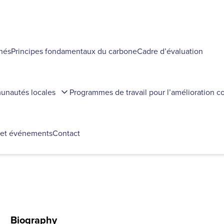
chés
Principes fondamentaux du carbone
Cadre d’évaluation
munautés locales
Programmes de travail pour l’amélioration c
 et événements
Contact
Biography