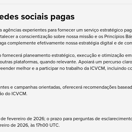
edes sociais pagas
 a agências experientes para fornecer um serviço estratégico pa
rtalecer a conscientização sobre nossa missão e os Princípios B
e paga complemente efetivamente nossa estratégia digital e de c
o fornecerá planeamento estratégico, execução e otimização em 
 outras plataformas, quando relevante. Apoiará um percurso clar
reender melhor e a participar no trabalho da ICVCM, incluindo c
nentes e campanhas orientadas, oferecerá recomendações basea
ssão do ICVCM.
de fevereiro de 2026; o prazo para perguntas de esclarecimento 
ereiro de 2026, às 17h00 UTC.