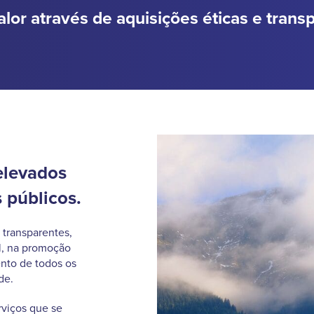
alor através de aquisições éticas e trans
elevados
 públicos.
 transparentes,
al, na promoção
nto de todos os
de.
rviços que se