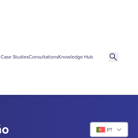
Case Studies
Consultations
Knowledge Hub
ão
PT