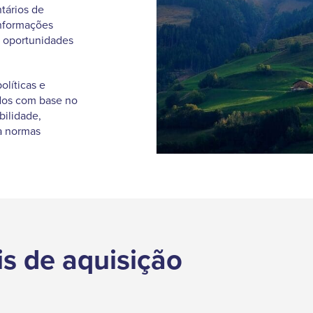
tários de
informações
e oportunidades
olíticas e
idos com base no
bilidade,
 a normas
s de aquisição