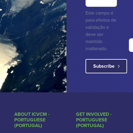
Este campo é
para efeitos de
validação e
deve ser
mantido
inalterado.
ABOUT ICVCM -
GET INVOLVED -
PORTUGUESE
PORTUGUESE
(PORTUGAL)
(PORTUGAL)